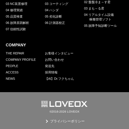
02 盤盤冷ま～す君
03 NC装置修理
03 コーティング
03 まも～る君
04 修理実績
04 ハンダ
04 リアルタイム設備
05 品質検査
05 劣化診断
稼働管理ソフト
06 故障原因解析
06 計測器校正
05 故障予知診断ツール
07 信頼性試験
COMPANY
THE REPAIR
お客様インタビュー
COMPANY PROFILE
お問い合わせ
PEOPLE
発送先
ACCESS
採用情報
NEWS
【AI】Dr.フクちゃん
©2016-2026 LOVEOX
プライバシーポリシー