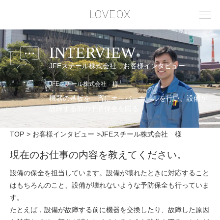
LOVEOX
INTERVIEW
PHILOSOPHY
JFEスチール株式会社 お客様インタビュー
フィロソフィー
JFEスチール株式会社 様
COMPANY PROFILE
機器の基板を一斉にオーバーホールを行い、
設備が
故障する前の予防保全を図る
会社情報
SERVICE
TOP
お客様インタビュー
JFEスチール株式会社 様
サービス内容
現在のお仕事の内容を教えてください。
INTERVIEW
設備の保全を担当しています。設備が壊れたときに対応すること
はもちろんのこと、設備が壊れないような予防保全も行っていま
お客様インタビュー
す。
RECRUIT
たとえば，設備が故障する前に機器を交換したり、故障した原因