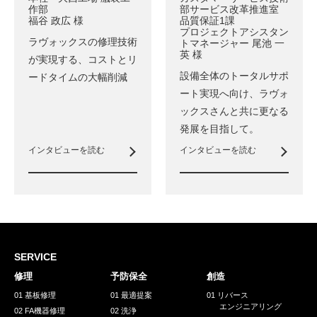
作部
部サービス改革推進室
福谷 政広 様
品質保証1課
プロジェクトアシスタン
ラヴォックスの修理技術
トマネージャー 尾池 一
英 様
が実現する、
コストとリ
設備全体のトータルサポ
ードタイムの大幅削減
ート実現へ向け、
ラヴォ
ックスさんと共に更なる
発展を目指して。
インタビューを読む
インタビューを読む
SERVICE
修理
予防保全
創造
01 基板修理
01 最適提案
01 リバース
エンジニアリング
02 FA機器修理
02 洗浄