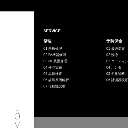
SERVICE
修理
予防保全
PHILOSOP
/
お問い合わせ
発
01 基板修理
01 最適提案
02 FA機器修理
02 洗浄
03 NC装置修理
03 コーティ
フィロソフィー
04 修理実績
04 ハンダ
05 品質検査
05 劣化診断
COMPANY
06 故障原因解析
06 計測器校
07 信頼性試験
PROFILE
L
会社情報
O
V