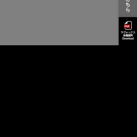
ち
ら
ラヴォックス
各種資料
Download
ヒアリング
フォーム
LOVEOX
紹介動画