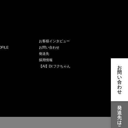
お客様インタビュー
FILE
お問い合わせ
発送先
採用情報
【AI】Dr.フクちゃん
お
問
い
合
わ
せ
発
送
先
は
こ