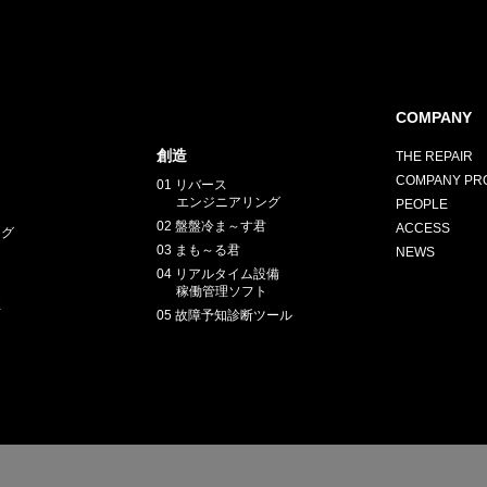
COMPANY
創造
THE REPAIR
HY
COMPANY PRO
送先
01 リバース
エンジニアリング
PEOPLE
02 盤盤冷ま～す君
ACCESS
ング
03 まも～る君
NEWS
04 リアルタイム設備
稼働管理ソフト
正
05 故障予知診断ツール