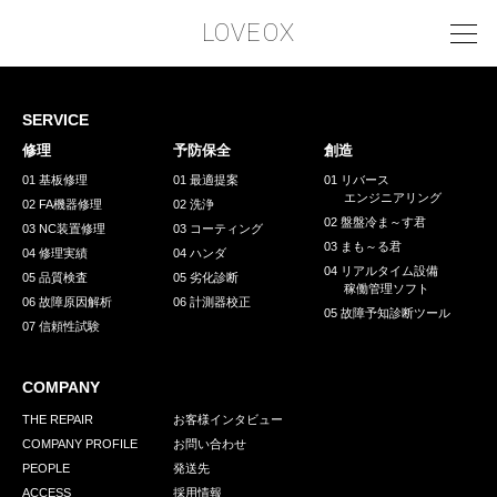
LOVEOX
SERVICE
PHILOSOPHY
修理
予防保全
創造
フィロソフィー
01 基板修理
01 最適提案
01 リバース
エンジニアリング
02 FA機器修理
02 洗浄
COMPANY PROFILE
02 盤盤冷ま～す君
03 NC装置修理
03 コーティング
03 まも～る君
会社情報
04 修理実績
04 ハンダ
04 リアルタイム設備
05 品質検査
05 劣化診断
稼働管理ソフト
SERVICE
06 故障原因解析
06 計測器校正
05 故障予知診断ツール
07 信頼性試験
サービス内容
INTERVIEW
COMPANY
お客様インタビュー
THE REPAIR
お客様インタビュー
COMPANY PROFILE
お問い合わせ
RECRUIT
PEOPLE
発送先
ACCESS
採用情報