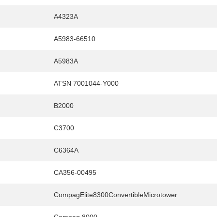
A4323A
A5983-66510
A5983A
ATSN 7001044-Y000
B2000
C3700
C6364A
CA356-00495
CompagElite8300ConvertibleMicrotower