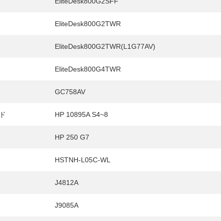
EliteDesk800G2SFF
EliteDesk800G2TWR
EliteDesk800G2TWR(L1G77AV)
EliteDesk800G4TWR
GC758AV
ド
HP 10895A S4~8
HP 250 G7
HSTNH-L05C-WL
J4812A
J9085A