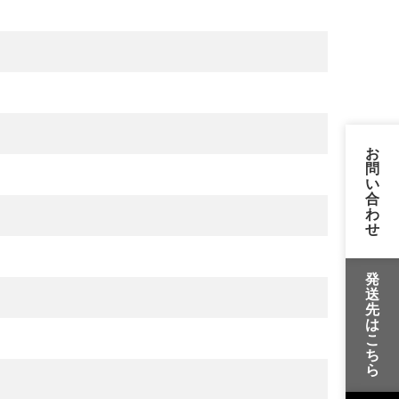
お
問
い
合
わ
せ
発
送
先
は
こ
ち
ら