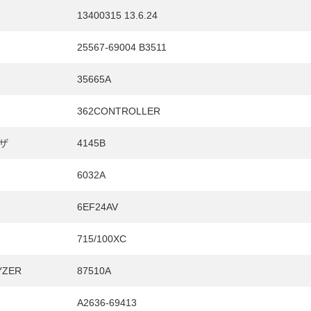
13400315 13.6.24
25567-69004 B3511
35665A
362CONTROLLER
ザ
4145B
6032A
6EF24AV
715/100XC
YZER
87510A
A2636-69413