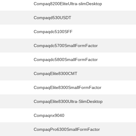
Compaq8200EliteUltra-slimDesktop
Compaqd530USDT
HY
送先
Compaqdc5100SFF
Compaqdc5700SmallFormFactor
Compaqdc5800SmallFormFactor
CompaqElite8300CMT
CompaqElite8300SmallFormFactor
CompaqElite8300Ultra-SlimDesktop
Compaqnx9040
CompaqPro6300SmallFormFactor