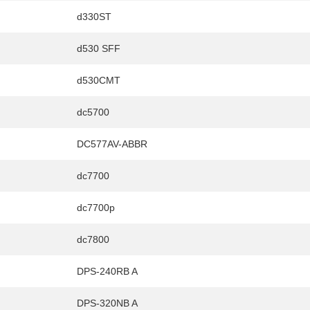
d330ST
d530 SFF
d530CMT
dc5700
DC577AV-ABBR
dc7700
dc7700p
E
dc7800
DPS-240RB A
DPS-320NB A