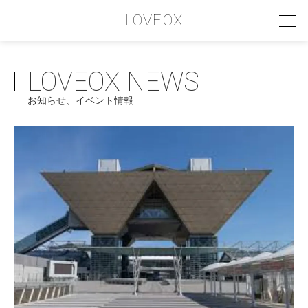
LOVEOX
LOVEOX NEWS
PHILOSOPHY
お知らせ、イベント情報
フィロソフィー
COMPANY PROFILE
会社情報
SERVICE
サービス内容
INTERVIEW
お客様インタビュー
RECRUIT