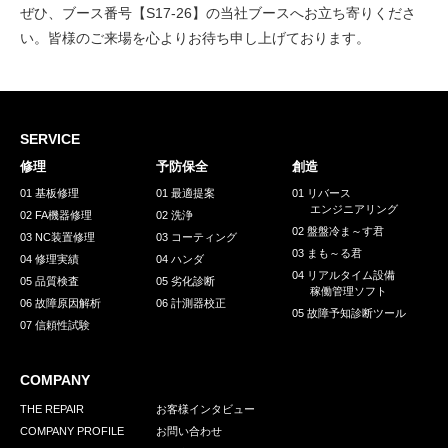
ぜひ、ブース番号【S17-26】の当社ブースへお立ち寄りくださ
い。皆様のご来場を心よりお待ち申し上げております。
SERVICE
修理
予防保全
創造
01 基板修理
01 最適提案
01 リバース
エンジニアリング
02 FA機器修理
02 洗浄
02 盤盤冷ま～す君
03 NC装置修理
03 コーティング
03 まも～る君
04 修理実績
04 ハンダ
04 リアルタイム設備
05 品質検査
05 劣化診断
稼働管理ソフト
06 故障原因解析
06 計測器校正
05 故障予知診断ツール
07 信頼性試験
COMPANY
THE REPAIR
お客様インタビュー
COMPANY PROFILE
お問い合わせ