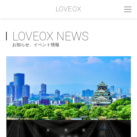
LOVEOX
LOVEOX NEWS
PHILOSOPHY
お知らせ、イベント情報
フィロソフィー
COMPANY PROFILE
会社情報
SERVICE
サービス内容
INTERVIEW
お客様インタビュー
RECRUIT