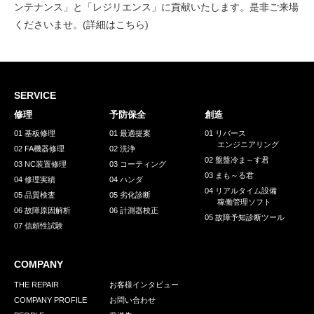
ンテナンス」と「レジリエンス」に貢献いたします。是非ご来場
くださいませ。(詳細は
こちら
)
SERVICE
修理
予防保全
創造
01 基板修理
01 最適提案
01 リバース
エンジニアリング
02 FA機器修理
02 洗浄
02 盤盤冷ま～す君
03 NC装置修理
03 コーティング
03 まも～る君
04 修理実績
04 ハンダ
04 リアルタイム設備
05 品質検査
05 劣化診断
稼働管理ソフト
06 故障原因解析
06 計測器校正
05 故障予知診断ツール
07 信頼性試験
COMPANY
THE REPAIR
お客様インタビュー
COMPANY PROFILE
お問い合わせ