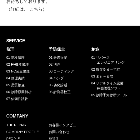
お待ちしております。
（詳細は、
こちら
）
SERVICE
修理
予防保全
創造
01 基板修理
01 最適提案
01 リバース
エンジニアリング
02 FA機器修理
02 洗浄
02 盤盤冷ま～す君
03 NC装置修理
03 コーティング
03 まも～る君
04 修理実績
04 ハンダ
04 リアルタイム設備
05 品質検査
05 劣化診断
稼働管理ソフト
06 故障原因解析
06 計測器校正
05 故障予知診断ツール
07 信頼性試験
COMPANY
THE REPAIR
お客様インタビュー
COMPANY PROFILE
お問い合わせ
PEOPLE
発送先