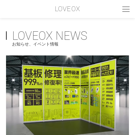
LOVEOX
LOVEOX NEWS
PHILOSOPHY
お知らせ、イベント情報
フィロソフィー
COMPANY PROFILE
会社情報
SERVICE
サービス内容
INTERVIEW
お客様インタビュー
RECRUIT