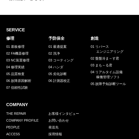
SERVICE
修理
予防保全
創造
01 基板修理
01 最適提案
01 リバース
エンジニアリング
02 FA機器修理
02 洗浄
02 盤盤冷ま～す君
03 NC装置修理
03 コーティング
03 まも～る君
04 修理実績
04 ハンダ
04 リアルタイム設備
05 品質検査
05 劣化診断
稼働管理ソフト
06 故障原因解析
06 計測器校正
05 故障予知診断ツール
07 信頼性試験
COMPANY
THE REPAIR
お客様インタビュー
COMPANY PROFILE
お問い合わせ
PEOPLE
発送先
ACCESS
採用情報