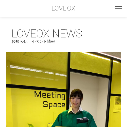
LOVEOX
LOVEOX NEWS
PHILOSOPHY
お知らせ、イベント情報
フィロソフィー
COMPANY PROFILE
会社情報
SERVICE
サービス内容
INTERVIEW
お客様インタビュー
RECRUIT