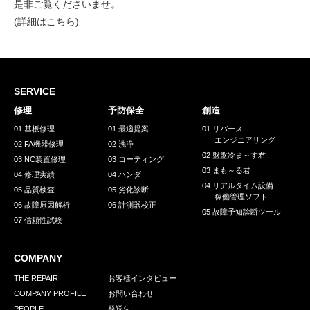
是非ご覧くださいませ。
(詳細は
こちら
)
SERVICE
修理
予防保全
創造
01 基板修理
01 最適提案
01 リバース
エンジニアリング
02 FA機器修理
02 洗浄
02 盤盤冷ま～す君
03 NC装置修理
03 コーティング
03 まも～る君
04 修理実績
04 ハンダ
04 リアルタイム設備
05 品質検査
05 劣化診断
稼働管理ソフト
06 故障原因解析
06 計測器校正
05 故障予知診断ツール
07 信頼性試験
COMPANY
THE REPAIR
お客様インタビュー
COMPANY PROFILE
お問い合わせ
PEOPLE
発送先