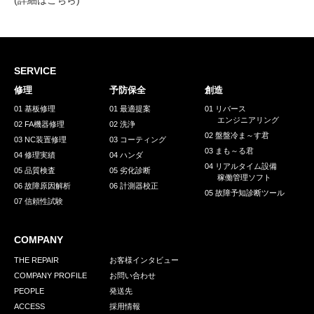
(詳細は
こちら
)
SERVICE
修理
予防保全
創造
01 基板修理
01 最適提案
01 リバース
エンジニアリング
02 FA機器修理
02 洗浄
02 盤盤冷ま～す君
03 NC装置修理
03 コーティング
03 まも～る君
04 修理実績
04 ハンダ
04 リアルタイム設備
05 品質検査
05 劣化診断
稼働管理ソフト
06 故障原因解析
06 計測器校正
05 故障予知診断ツール
07 信頼性試験
COMPANY
THE REPAIR
お客様インタビュー
COMPANY PROFILE
お問い合わせ
PEOPLE
発送先
ACCESS
採用情報