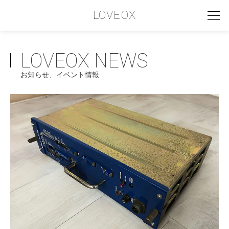
LOVEOX
LOVEOX NEWS
PHILOSOPHY
お知らせ、イベント情報
フィロソフィー
COMPANY PROFILE
会社情報
SERVICE
サービス内容
INTERVIEW
お客様インタビュー
RECRUIT