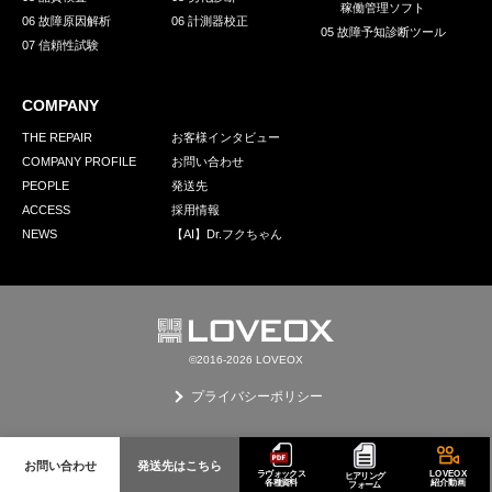
稼働管理ソフト
06 故障原因解析
06 計測器校正
05 故障予知診断ツール
07 信頼性試験
COMPANY
THE REPAIR
お客様インタビュー
COMPANY PROFILE
お問い合わせ
PEOPLE
発送先
ACCESS
採用情報
NEWS
【AI】Dr.フクちゃん
©2016-2026 LOVEOX
プライバシーポリシー
お問い合わせ
発送先はこちら
ラヴォックス
LOVEOX
ヒアリング
各種資料
紹介動画
フォーム