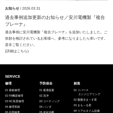
採用情報
お知らせ
/ 2026.03.31
GREEN CHALLENGE
過去事例追加更新のお知らせ／安川電機製『複合
環境への取り組み
プレーナ』
/
お問い合わせ
発送先
過去事例に安川電機製『複合プレーナ』を追加いたしました。ご
依頼を検討されているお客様へ、参考になりましたら幸いです。
是非ご覧ください。
(詳細は
こちら
)
SERVICE
修理
予防保全
創造
01 基板修理
01 最適提案
01 リバース
エンジニアリング
02 FA機器修理
02 洗浄
02 盤盤冷ま～す君
03 NC装置修理
03 コーティング
03 まも～る君
04 修理実績
04 ハンダ
04 リアルタイム設備
05 品質検査
05 劣化診断