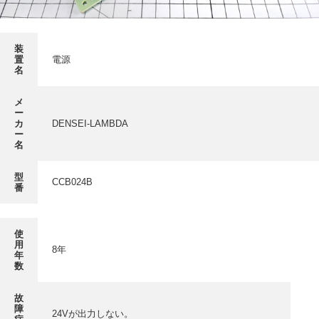
採用情報
GREEN CHALLENGE
装
環境への取り組み
置
電源
名
/
お問い合わせ
発送先
メ
ー
カ
DENSEI-LAMBDA
ー
名
型
CCB024B
番
使
用
8年
年
数
故
障
24Vが出力しない。