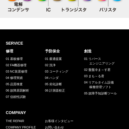
SERVICE
修理
予防保全
創造
01 基板修理
01 最適提案
01 リバース
エンジニアリング
02 FA機器修理
02 洗浄
02 盤盤冷ま～す君
03 NC装置修理
03 コーティング
03 まも～る君
04 修理実績
04 ハンダ
04 リアルタイム設備
05 品質検査
05 劣化診断
稼働管理ソフト
06 故障原因解析
06 計測器校正
05 故障予知診断ツール
07 信頼性試験
COMPANY
THE REPAIR
お客様インタビュー
COMPANY PROFILE
お問い合わせ