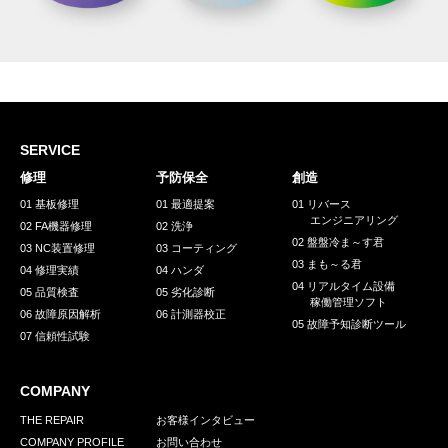
SERVICE
修理
予防保全
創造
01 基板修理
01 最適提案
01 リバース
エンジニアリング
02 FA機器修理
02 洗浄
02 盤盤冷ま～す君
03 NC装置修理
03 コーティング
03 まも～る君
04 修理実績
04 ハンダ
04 リアルタイム設備
05 品質検査
05 劣化診断
稼働管理ソフト
06 故障原因解析
06 計測器校正
05 故障予知診断ツール
07 信頼性試験
COMPANY
THE REPAIR
お客様インタビュー
COMPANY PROFILE
お問い合わせ