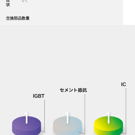
症
い。
状
交換部品数量