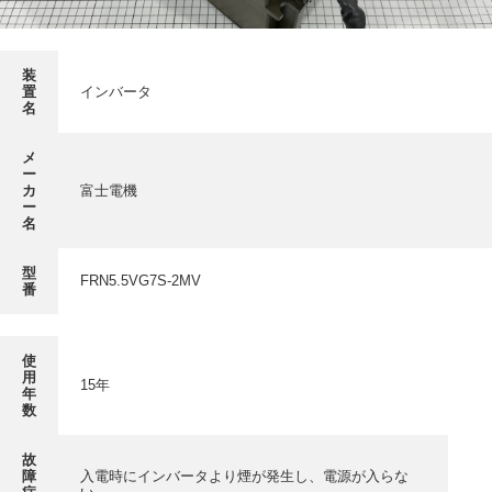
採用情報
GREEN CHALLENGE
装
環境への取り組み
置
インバータ
名
/
お問い合わせ
発送先
メ
ー
カ
富士電機
ー
名
型
FRN5.5VG7S-2MV
番
使
用
15年
年
数
故
障
入電時にインバータより煙が発生し、電源が入らな