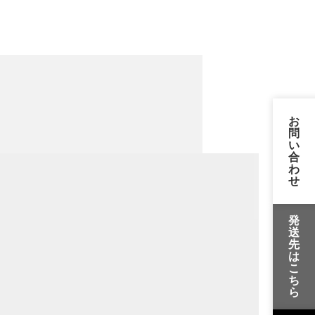
お
問
い
合
わ
せ
発
送
先
は
こ
ち
ら