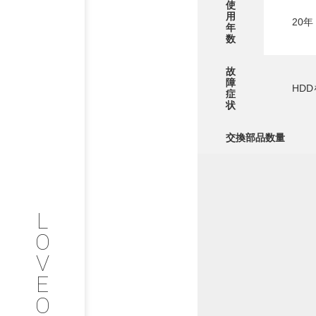
使
用
20年
年
数
PHILOSOP
/
故
お問い合わせ
発
障
HD
症
状
フィロソフィー
交換部品数量
COMPANY
PROFILE
L
会社情報
O
V
SERVICE
E
O
サービス内容