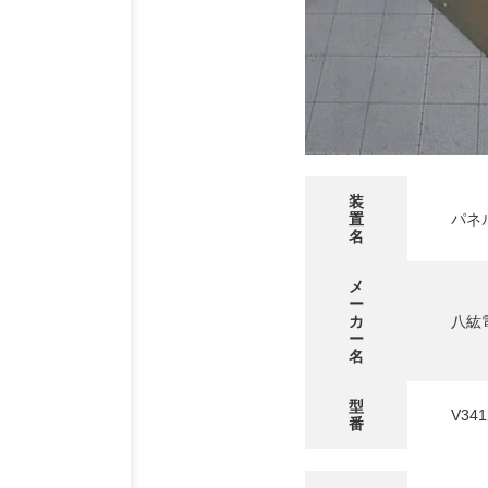
装
置
パネ
名
メ
ー
カ
八紘
ー
名
型
V341
番