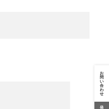
お
問
い
合
わ
せ
発