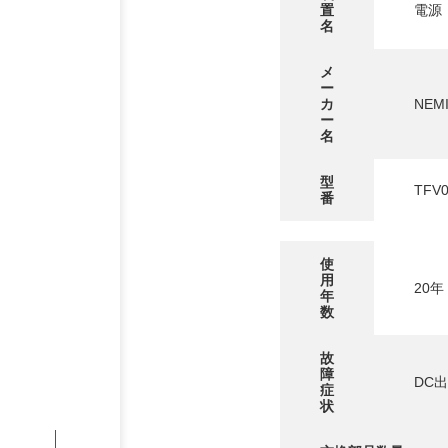
置
電源
名
メ
ー
カ
NEM
ー
名
型
TFV0
番
PHILOSOP
/
お問い合わせ
発
使
用
フィロソフィー
20年
年
数
COMPANY
故
障
DC
PROFILE
症
状
L