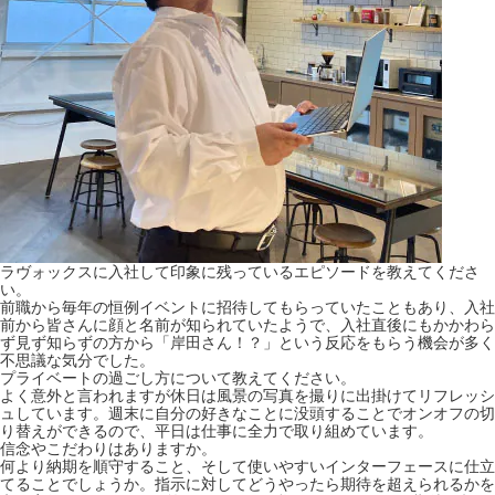
ラヴォックスに入社して印象に残っているエピソードを教えてくださ
い。
前職から毎年の恒例イベントに招待してもらっていたこともあり、入社
前から皆さんに顔と名前が知られていたようで、入社直後にもかかわら
ず見ず知らずの方から「岸田さん！？」という反応をもらう機会が多く
不思議な気分でした。
プライベートの過ごし方について教えてください。
よく意外と言われますが休日は風景の写真を撮りに出掛けてリフレッシ
ュしています。週末に自分の好きなことに没頭することでオンオフの切
り替えができるので、平日は仕事に全力で取り組めています。
信念やこだわりはありますか。
何より納期を順守すること、そして使いやすいインターフェースに仕立
てることでしょうか。指示に対してどうやったら期待を超えられるかを