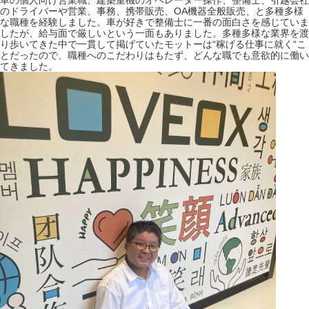
車の個人向け営業職、建築重機のオペレーター操作、整備士、引越会社
採用情報
のドライバーや営業、事務、携帯販売、OA機器全般販売、と多種多様
な職種を経験しました。車が好きで整備士に一番の面白さを感じていま
GREEN CHALLENGE
したが、給与面で厳しいという一面もありました。多種多様な業界を渡
り歩いてきた中で一貫して掲げていたモットーは“稼げる仕事に就く“こ
とだったので、職種へのこだわりはもたず、どんな職でも意欲的に働い
環境への取り組み
てきました。
/
お問い合わせ
発送先