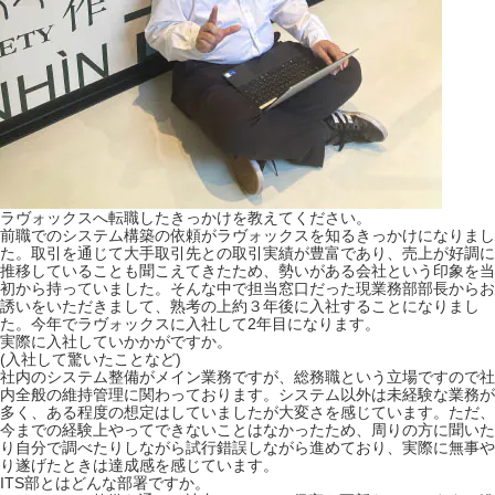
ラヴォックスへ転職したきっかけを教えてください。
前職でのシステム構築の依頼がラヴォックスを知るきっかけになりまし
た。取引を通じて大手取引先との取引実績が豊富であり、売上が好調に
推移していることも聞こえてきたため、勢いがある会社という印象を当
初から持っていました。そんな中で担当窓口だった現業務部部長からお
誘いをいただきまして、熟考の上約３年後に入社することになりまし
た。今年でラヴォックスに入社して2年目になります。
実際に入社していかかがですか。
(入社して驚いたことなど)
社内のシステム整備がメイン業務ですが、総務職という立場ですので社
内全般の維持管理に関わっております。システム以外は未経験な業務が
多く、ある程度の想定はしていましたが大変さを感じています。ただ、
今までの経験上やってできないことはなかったため、周りの方に聞いた
り自分で調べたりしながら試行錯誤しながら進めており、実際に無事や
り遂げたときは達成感を感じています。
ITS部とはどんな部署ですか。