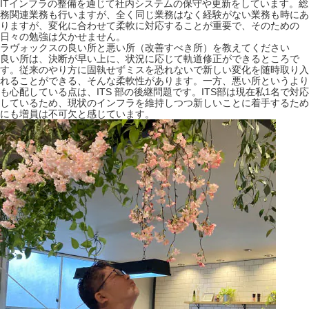
ITインフラの整備を通じて社内システムの保守や更新をしています。総
務関連業務も行いますが、全く同じ業務はなく経験がない業務も時にあ
りますが、変化に合わせて柔軟に対応することが重要で、そのための
日々の勉強は欠かせません。
ラヴォックスの良い所と悪い所（改善すべき所）を教えてください
良い所は、決断が早い上に、状況に応じて軌道修正ができるところで
す。従来のやり方に固執せずミスを恐れないで新しい変化を随時取り入
れることができる、そんな柔軟性があります。一方、悪い所というより
も心配している点は、ITS 部の後継問題です。ITS部は現在私1名で対応
しているため、現状のインフラを維持しつつ新しいことに着手するため
にも増員は不可欠と感じています。