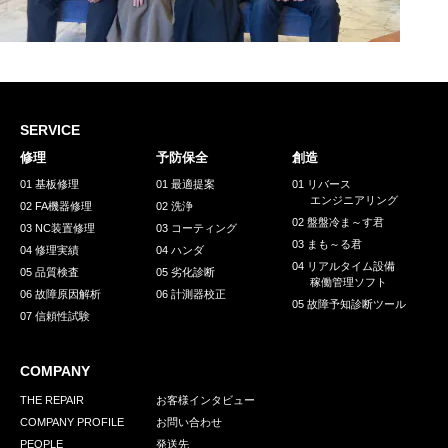
SERVICE
修理
予防保全
創造
01 基板修理
01 最適提案
01 リバース
エンジニアリング
02 FA機器修理
02 洗浄
02 盤盤冷ま～す君
03 NC装置修理
03 コーティング
03 まも～る君
04 修理実績
04 ハンダ
04 リアルタイム設備
05 品質検査
05 劣化診断
稼働管理ソフト
06 故障原因解析
06 計測器校正
05 故障予知診断ツール
07 信頼性試験
COMPANY
THE REPAIR
お客様インタビュー
COMPANY PROFILE
お問い合わせ
PEOPLE
発送先