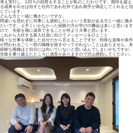
考え実行し、120％の回答をすることが私のこだわりです。期待を超え
る成果を出せば自ずと社内であれ社外であれ相手が満足してくれると信
じています。
どんな方と一緒に働きたいですか。
間違いを恐れずに何事にも挑戦したいという意欲がある方と一緒に働き
たいです。上手くいかなかった経験の方が学びの機会は多いと思います
ので、失敗を糧に成長できることが何より大事と思います。
これから入社する新入社員に向けてメッセージをひとこと
様々な仕事を体験した自分だから言えることですが、特殊な資格や条件
が問われるごく一部の職種を除きやってやれないことはありません。未
経験な職種ほど自分には向いていないと思い込んでしまいがちですが、
失敗を乗り越えたところに成長がありますので沢山挑戦してください。