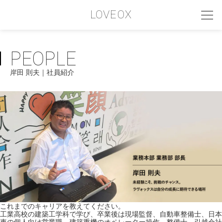
LOVEOX
PEOPLE
PHILOSOPHY
岸田 則夫｜社員紹介
フィロソフィー
COMPANY PROFILE
会社情報
SERVICE
サービス内容
INTERVIEW
お客様インタビュー
RECRUIT
これまでのキャリアを教えてください。
工業高校の建築工学科で学び、卒業後は現場監督、自動車整備士、日本