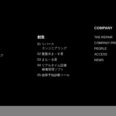
COMPANY
創造
THE REPAIR
HY
COMPANY PRO
送先
01 リバース
エンジニアリング
PEOPLE
02 盤盤冷ま～す君
ACCESS
ング
03 まも～る君
NEWS
04 リアルタイム設備
稼働管理ソフト
正
05 故障予知診断ツール