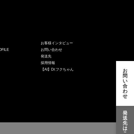
お客様インタビュー
FILE
お問い合わせ
発送先
採用情報
【AI】Dr.フクちゃん
お
問
い
合
わ
せ
発
送
先
は
こ