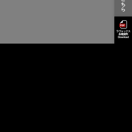
ち
ら
ラヴォックス
各種資料
Download
ヒアリング
フォーム
LOVEOX
紹介動画