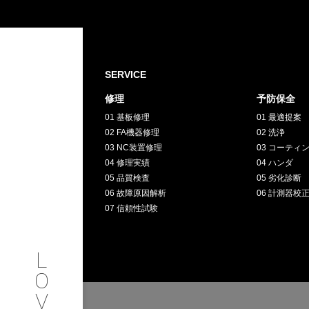
SERVICE
修理
予防保全
PHILOSOP
/
お問い合わせ
発
01 基板修理
01 最適提案
02 FA機器修理
02 洗浄
03 NC装置修理
03 コーティ
フィロソフィー
04 修理実績
04 ハンダ
05 品質検査
05 劣化診断
COMPANY
06 故障原因解析
06 計測器校
07 信頼性試験
PROFILE
L
会社情報
O
V