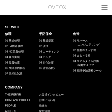
LOVEOX
SERVICE
PHILOSOPHY
修理
予防保全
創造
フィロソフィー
01 基板修理
01 最適提案
01 リバース
エンジニアリング
02 FA機器修理
02 洗浄
COMPANY PROFILE
02 盤盤冷ま～す君
03 NC装置修理
03 コーティング
03 まも～る君
会社情報
04 修理実績
04 ハンダ
04 リアルタイム設備
05 品質検査
05 劣化診断
稼働管理ソフト
SERVICE
06 故障原因解析
06 計測器校正
05 故障予知診断ツール
07 信頼性試験
サービス内容
INTERVIEW
COMPANY
お客様インタビュー
THE REPAIR
お客様インタビュー
COMPANY PROFILE
お問い合わせ
RECRUIT
PEOPLE
発送先
ACCESS
採用情報