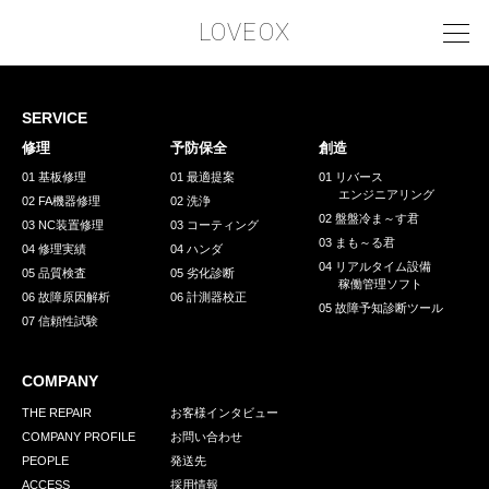
LOVEOX
SERVICE
PHILOSOPHY
修理
予防保全
創造
フィロソフィー
01 基板修理
01 最適提案
01 リバース
エンジニアリング
02 FA機器修理
02 洗浄
COMPANY PROFILE
02 盤盤冷ま～す君
03 NC装置修理
03 コーティング
03 まも～る君
会社情報
04 修理実績
04 ハンダ
04 リアルタイム設備
05 品質検査
05 劣化診断
稼働管理ソフト
SERVICE
06 故障原因解析
06 計測器校正
05 故障予知診断ツール
07 信頼性試験
サービス内容
INTERVIEW
COMPANY
お客様インタビュー
THE REPAIR
お客様インタビュー
COMPANY PROFILE
お問い合わせ
RECRUIT
PEOPLE
発送先
ACCESS
採用情報