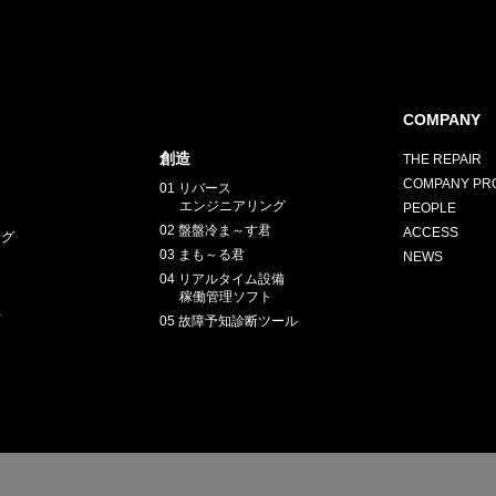
COMPANY
創造
THE REPAIR
HY
COMPANY PRO
送先
01 リバース
エンジニアリング
PEOPLE
02 盤盤冷ま～す君
ACCESS
ング
03 まも～る君
NEWS
04 リアルタイム設備
稼働管理ソフト
正
05 故障予知診断ツール