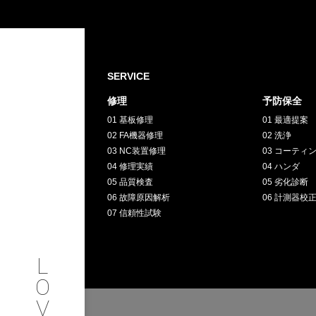
SERVICE
修理
予防保全
PHILOSOP
/
お問い合わせ
発
01 基板修理
01 最適提案
02 FA機器修理
02 洗浄
03 NC装置修理
03 コーティ
フィロソフィー
04 修理実績
04 ハンダ
05 品質検査
05 劣化診断
COMPANY
06 故障原因解析
06 計測器校
07 信頼性試験
PROFILE
L
会社情報
O
V