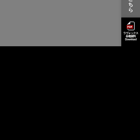
ち
ら
ラヴォックス
各種資料
Download
ヒアリング
フォーム
LOVEOX
紹介動画