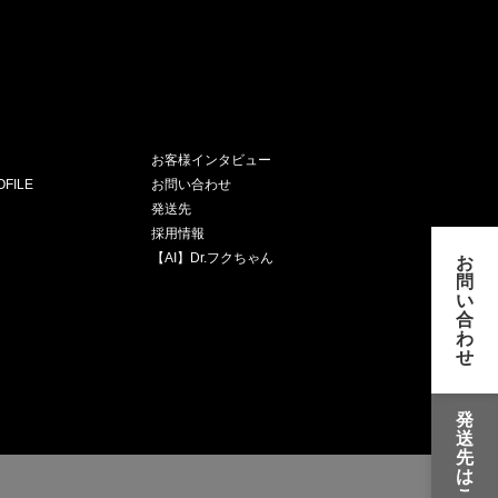
お客様インタビュー
FILE
お問い合わせ
発送先
採用情報
【AI】Dr.フクちゃん
お
問
い
合
わ
せ
発
送
先
は
こ