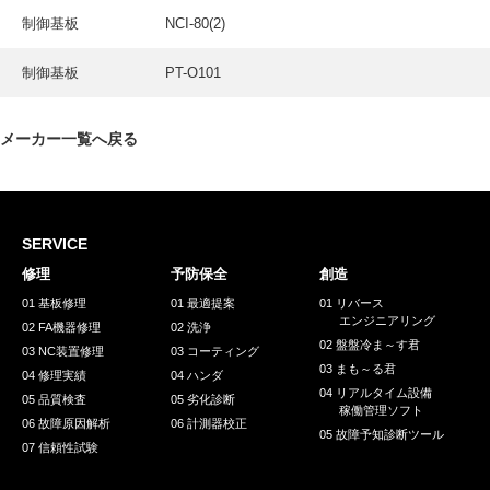
採用情報
制御基板
NCI-80(2)
GREEN CHALLENGE
制御基板
PT-O101
環境への取り組み
/
お問い合わせ
発送先
メーカー一覧へ戻る
SERVICE
修理
予防保全
創造
01 基板修理
01 最適提案
01 リバース
エンジニアリング
02 FA機器修理
02 洗浄
02 盤盤冷ま～す君
03 NC装置修理
03 コーティング
03 まも～る君
04 修理実績
04 ハンダ
04 リアルタイム設備
05 品質検査
05 劣化診断
稼働管理ソフト
06 故障原因解析
06 計測器校正
05 故障予知診断ツール
07 信頼性試験