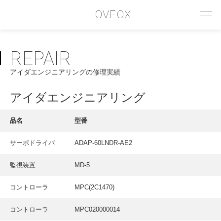
LOVEOX
REPAIR
PHILOSOPHY
アイダエンジニアリングの修理実績
フィロソフィー
COMPANY PROFILE
アイダエンジニアリング
会社情報
品名
型番
SERVICE
サーボドライバ
ADAP-60LNDR-AE2
サービス内容
監視装置
MD-5
INTERVIEW
お客様インタビュー
コントローラ
MPC(2C1470)
RECRUIT
コントローラ
MPC020000014