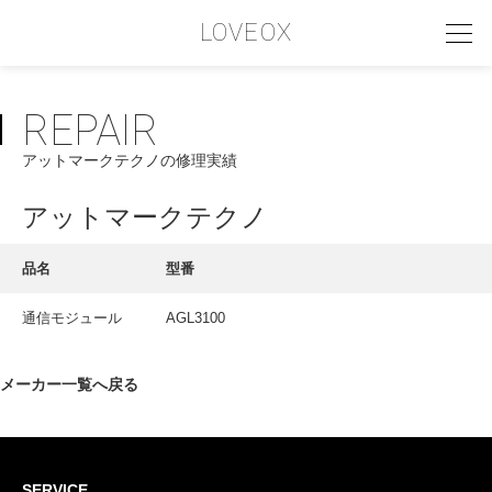
LOVEOX
REPAIR
PHILOSOPHY
アットマークテクノの修理実績
フィロソフィー
COMPANY PROFILE
アットマークテクノ
会社情報
品名
型番
SERVICE
通信モジュール
AGL3100
サービス内容
INTERVIEW
メーカー一覧へ戻る
お客様インタビュー
RECRUIT
SERVICE