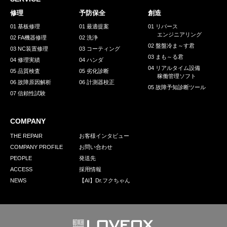
採用情報
修理
予防保全
創造
GREEN CHALLENGE
01 基板修理
01 最適提案
01 リバース
エンジニアリング
02 FA機器修理
02 洗浄
環境への取り組み
02 盤盤冷ま～す君
03 NC装置修理
03 コーティング
03 まも～る君
/
04 修理実績
04 ハンダ
お問い合わせ
発送先
04 リアルタイム設備
05 品質検査
05 劣化診断
稼働管理ソフト
06 故障原因解析
06 計測器校正
05 故障予知診断ツール
07 信頼性試験
COMPANY
THE REPAIR
お客様インタビュー
COMPANY PROFILE
お問い合わせ
PEOPLE
発送先
ACCESS
採用情報
NEWS
【AI】Dr.フクちゃん