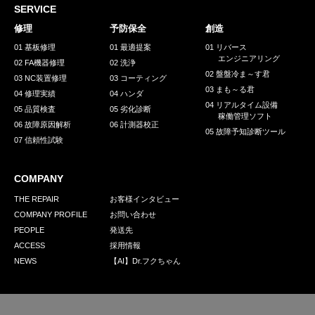
採用情報
SERVICE
GREEN CHALLENGE
修理
予防保全
創造
01 基板修理
01 最適提案
01 リバース
環境への取り組み
エンジニアリング
02 FA機器修理
02 洗浄
02 盤盤冷ま～す君
03 NC装置修理
03 コーティング
/
お問い合わせ
発送先
03 まも～る君
04 修理実績
04 ハンダ
04 リアルタイム設備
05 品質検査
05 劣化診断
稼働管理ソフト
06 故障原因解析
06 計測器校正
05 故障予知診断ツール
07 信頼性試験
COMPANY
THE REPAIR
お客様インタビュー
COMPANY PROFILE
お問い合わせ
PEOPLE
発送先
ACCESS
採用情報
NEWS
【AI】Dr.フクちゃん