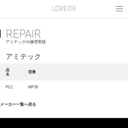
LOVEOX
REPAIR
PHILOSOPHY
アミテックの修理実績
フィロソフィー
COMPANY PROFILE
アミテック
会社情報
品
型番
名
SERVICE
サービス内容
PLC
MP30
INTERVIEW
メーカー一覧へ戻る
お客様インタビュー
RECRUIT