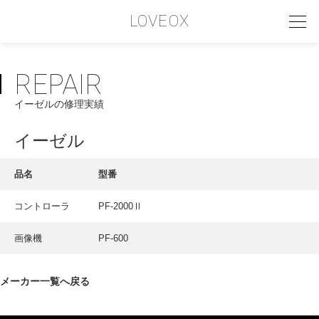
LOVEOX
REPAIR
PHILOSOPHY
イーゼルの修理実績
フィロソフィー
COMPANY PROFILE
イーゼル
会社情報
品名
型番
SERVICE
コントローラ
PF-2000Ⅱ
サービス内容
画像機
PF-600
INTERVIEW
お客様インタビュー
メーカー一覧へ戻る
RECRUIT