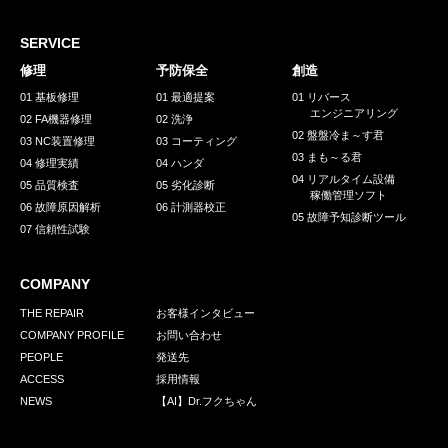
採用情報
GREEN CHALLENGE
SERVICE
修理
予防保全
創造
環境への取り組み
01 基板修理
01 最適提案
01 リバース
エンジニアリング
/
02 FA機器修理
02 洗浄
お問い合わせ
発送先
02 盤盤冷ま～す君
03 NC装置修理
03 コーティング
03 まも～る君
04 修理実績
04 ハンダ
04 リアルタイム設備
05 品質検査
05 劣化診断
稼働管理ソフト
06 故障原因解析
06 計測器校正
05 故障予知診断ツール
07 信頼性試験
COMPANY
THE REPAIR
お客様インタビュー
COMPANY PROFILE
お問い合わせ
PEOPLE
発送先
ACCESS
採用情報
NEWS
【AI】Dr.フクちゃん