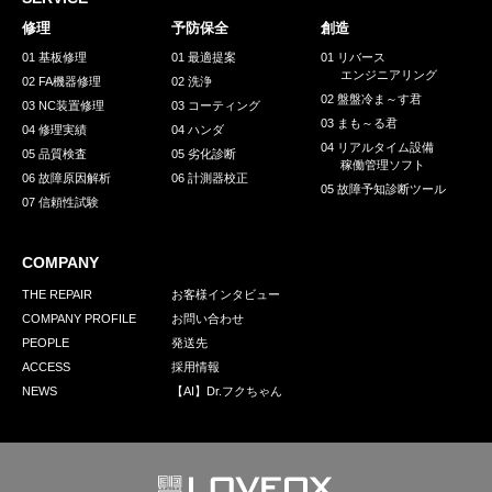
採用情報
修理
予防保全
創造
GREEN CHALLENGE
01 基板修理
01 最適提案
01 リバース
エンジニアリング
02 FA機器修理
02 洗浄
環境への取り組み
02 盤盤冷ま～す君
03 NC装置修理
03 コーティング
03 まも～る君
/
04 修理実績
04 ハンダ
お問い合わせ
発送先
04 リアルタイム設備
05 品質検査
05 劣化診断
稼働管理ソフト
06 故障原因解析
06 計測器校正
05 故障予知診断ツール
07 信頼性試験
COMPANY
THE REPAIR
お客様インタビュー
COMPANY PROFILE
お問い合わせ
PEOPLE
発送先
ACCESS
採用情報
NEWS
【AI】Dr.フクちゃん