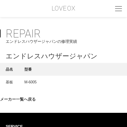
LOVEOX
REPAIR
PHILOSOPHY
エンドレスハウザージャパンの修理実績
フィロソフィー
COMPANY PROFILE
エンドレスハウザージャパン
会社情報
品名
型番
SERVICE
基板
M-6005
サービス内容
INTERVIEW
メーカー一覧へ戻る
お客様インタビュー
RECRUIT
SERVICE