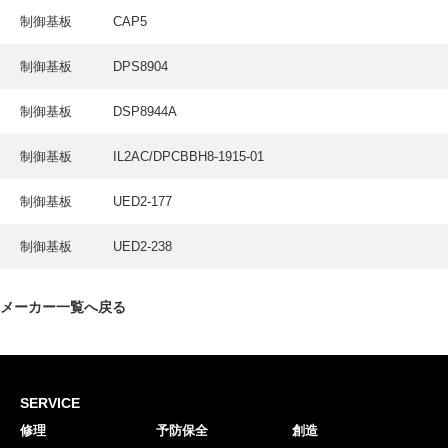
採用情報
制御基板
CAP5
GREEN CHALLENGE
制御基板
DPS8904
環境への取り組み
制御基板
DSP8944A
/
お問い合わせ
発送先
制御基板
IL2AC/DPCBBH8-1915-01
制御基板
UED2-177
制御基板
UED2-238
メーカー一覧へ戻る
SERVICE
修理
予防保全
創造