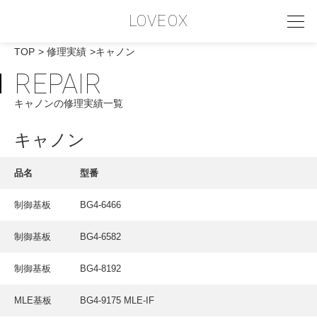
LOVEOX
TOP
修理実績
キャノン
REPAIR
PHILOSOPHY
キャノンの修理実績一覧
フィロソフィー
COMPANY PROFILE
キャノン
会社情報
品名
型番
SERVICE
制御基板
BG4-6466
サービス内容
制御基板
BG4-6582
INTERVIEW
お客様インタビュー
制御基板
BG4-8192
RECRUIT
MLE基板
BG4-9175 MLE-IF