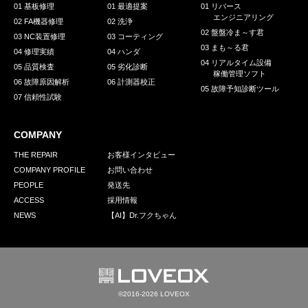
01 基板修理
01 最適提案
01 リバース
エンジニアリング
02 FA機器修理
02 洗浄
02 盤盤冷ま～す君
03 NC装置修理
03 コーティング
03 まも～る君
04 修理実績
04 ハンダ
04 リアルタイム設備
05 品質検査
05 劣化診断
稼働管理ソフト
06 故障原因解析
06 計測器校正
05 故障予知診断ツール
07 信頼性試験
COMPANY
THE REPAIR
お客様インタビュー
COMPANY PROFILE
お問い合わせ
PEOPLE
発送先
ACCESS
採用情報
NEWS
【AI】Dr.フクちゃん
©2016-2026 LOVEOX