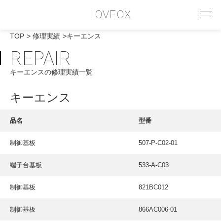
LOVEOX
TOP
修理実績
キーエンス
REPAIR
PHILOSOPHY
キーエンスの修理実績一覧
フィロソフィー
COMPANY PROFILE
キーエンス
会社情報
品名
型番
SERVICE
制御基板
507-P-C02-01
サービス内容
端子台基板
533-A-C03
INTERVIEW
お客様インタビュー
制御基板
821BC012
RECRUIT
制御基板
866AC006-01