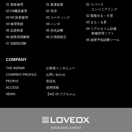
01 基板修理
01 最適提案
01 リバース
エンジニアリング
02 FA機器修理
02 洗浄
02 盤盤冷ま～す君
03 NC装置修理
03 コーティング
03 まも～る君
04 修理実績
04 ハンダ
04 リアルタイム設備
05 品質検査
05 劣化診断
稼働管理ソフト
06 故障原因解析
06 計測器校正
05 故障予知診断ツール
07 信頼性試験
COMPANY
THE REPAIR
お客様インタビュー
COMPANY PROFILE
お問い合わせ
PEOPLE
発送先
ACCESS
採用情報
NEWS
【AI】Dr.フクちゃん
©2016-2026 LOVEOX