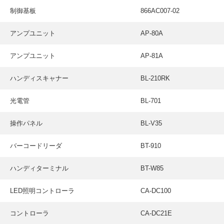
採用情報
制御基板
866AC007-02
GREEN CHALLENGE
アンプユニット
AP-80A
環境への取り組み
アンプユニット
AP-81A
/
お問い合わせ
発送先
ハンディスキャナー
BL-210RK
光電管
BL-701
操作パネル
BL-V35
バーコードリーダ
BT-910
ハンディターミナル
BT-W85
LED照明コントローラ
CA-DC100
コントローラ
CA-DC21E