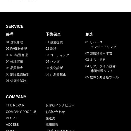
SERVICE
修理
予防保全
創造
01 基板修理
01 最適提案
01 リバース
エンジニアリング
02 FA機器修理
02 洗浄
02 盤盤冷ま～す君
03 NC装置修理
03 コーティング
03 まも～る君
04 修理実績
04 ハンダ
04 リアルタイム設備
05 品質検査
05 劣化診断
稼働管理ソフト
06 故障原因解析
06 計測器校正
05 故障予知診断ツール
07 信頼性試験
COMPANY
THE REPAIR
お客様インタビュー
COMPANY PROFILE
お問い合わせ
PEOPLE
発送先
ACCESS
採用情報