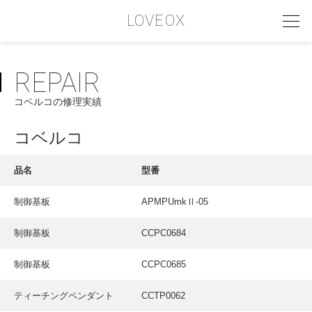
LOVEOX
REPAIR
PHILOSOPHY
コベルコの修理実績
フィロソフィー
COMPANY PROFILE
コベルコ
会社情報
品名
型番
SERVICE
制御基板
APMPUmkⅡ-05
サービス内容
制御基板
CCPC0684
INTERVIEW
お客様インタビュー
制御基板
CCPC0685
RECRUIT
ティーチングペンダント
CCTP0062