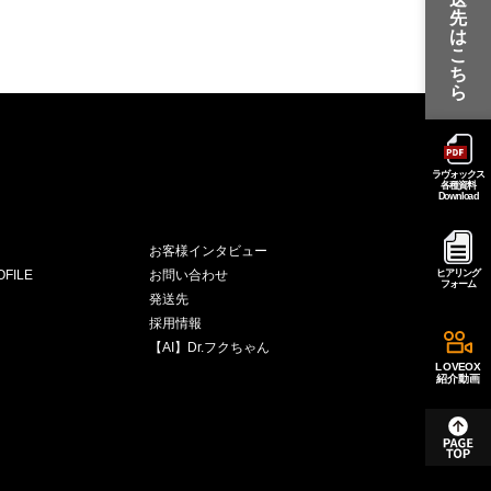
先
は
こ
ち
ら
ラヴォックス
各種資料
Download
お客様インタビュー
FILE
お問い合わせ
ヒアリング
フォーム
発送先
採用情報
【AI】Dr.フクちゃん
LOVEOX
紹介動画