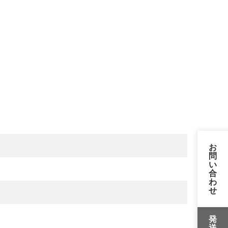
お
問
い
合
わ
せ
発
送