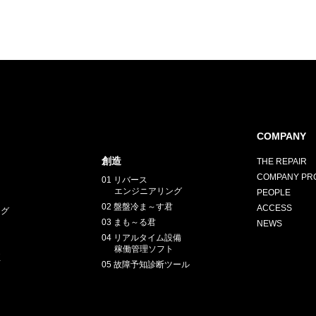
COMPANY
創造
THE REPAIR
COMPANY PRO
01 リバース
エンジニアリング
PEOPLE
02 盤盤冷ま～す君
ACCESS
ング
03 まも～る君
NEWS
04 リアルタイム設備
稼働管理ソフト
正
05 故障予知診断ツール