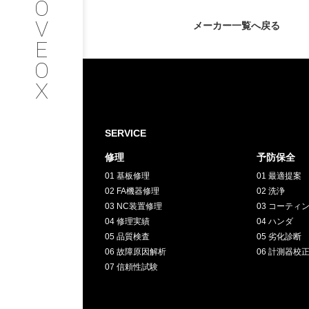
O
V
メーカー一覧へ戻る
SERVICE
E
O
サービス内容
X
INTERVIEW
SERVICE
お客様インタビュー
修理
予防保全
01 基板修理
01 最適提案
RECRUIT
02 FA機器修理
02 洗浄
03 NC装置修理
03 コーティ
04 修理実績
採用情報
04 ハンダ
05 品質検査
05 劣化診断
06 故障原因解析
06 計測器校
GREEN
07 信頼性試験