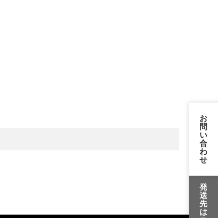
お
問
い
合
わ
せ
発
送
先
は