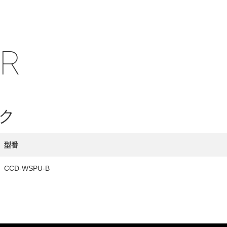
IR
HY
送先
ク
型番
CCD-WSPU-B