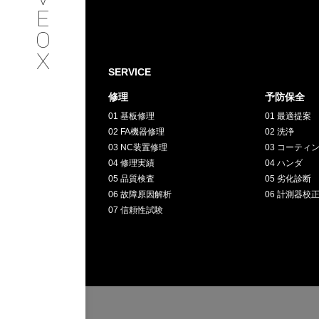
SERVICE
E
O
サービス内容
X
SERVICE
INTERVIEW
修理
予防保全
01 基板修理
01 最適提案
お客様インタビュー
02 FA機器修理
02 洗浄
03 NC装置修理
03 コーティ
RECRUIT
04 修理実績
04 ハンダ
05 品質検査
05 劣化診断
06 故障原因解析
06 計測器校
採用情報
07 信頼性試験
GREEN
CHALLENG
環境への取り組み