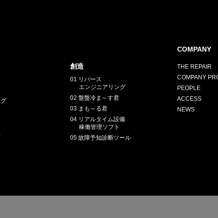
COMPANY
創造
THE REPAIR
COMPANY PRO
01 リバース
エンジニアリング
PEOPLE
02 盤盤冷ま～す君
ACCESS
ング
03 まも～る君
NEWS
04 リアルタイム設備
稼働管理ソフト
正
05 故障予知診断ツール
E