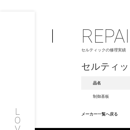
REPA
PHILOSOP
/
セルティックの修理実績
お問い合わせ
発
セルティッ
フィロソフィー
COMPANY
品名
PROFILE
制御基板
L
会社情報
メーカー一覧へ戻る
O
V