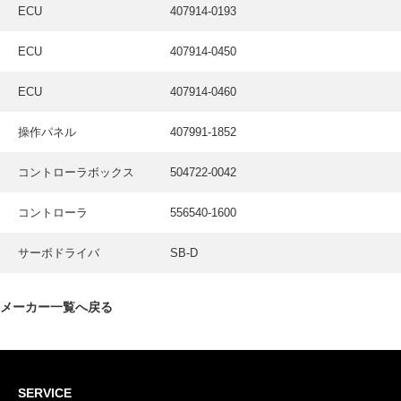
採用情報
ECU
407914-0193
GREEN CHALLENGE
ECU
407914-0450
環境への取り組み
ECU
407914-0460
/
お問い合わせ
発送先
操作パネル
407991-1852
コントローラボックス
504722-0042
コントローラ
556540-1600
サーボドライバ
SB-D
メーカー一覧へ戻る
SERVICE