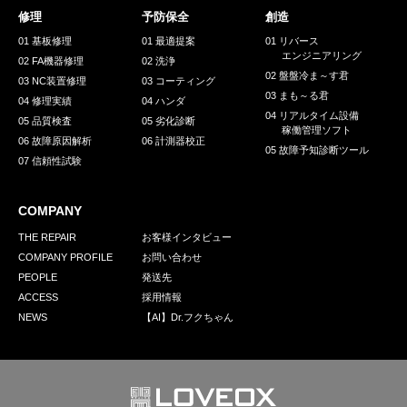
修理
予防保全
創造
01 基板修理
01 最適提案
01 リバース
エンジニアリング
02 FA機器修理
02 洗浄
02 盤盤冷ま～す君
03 NC装置修理
03 コーティング
03 まも～る君
04 修理実績
04 ハンダ
04 リアルタイム設備
05 品質検査
05 劣化診断
稼働管理ソフト
06 故障原因解析
06 計測器校正
05 故障予知診断ツール
07 信頼性試験
COMPANY
THE REPAIR
お客様インタビュー
COMPANY PROFILE
お問い合わせ
PEOPLE
発送先
ACCESS
採用情報
NEWS
【AI】Dr.フクちゃん