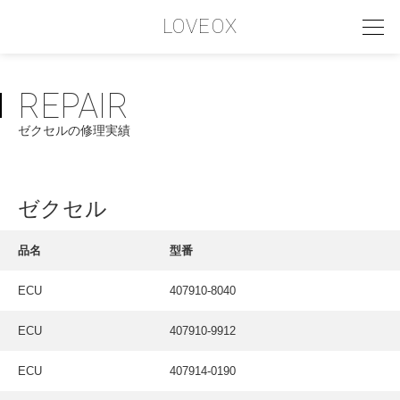
LOVEOX
REPAIR
PHILOSOPHY
ゼクセルの修理実績
フィロソフィー
COMPANY PROFILE
ゼクセル
会社情報
SERVICE
品名
型番
サービス内容
ECU
407910-8040
INTERVIEW
ECU
407910-9912
お客様インタビュー
RECRUIT
ECU
407914-0190