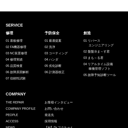
採用情報
GREEN CHALLENGE
環境への取り組み
SERVICE
修理
予防保全
創造
/
お問い合わせ
発送先
01 基板修理
01 最適提案
01 リバース
エンジニアリング
02 FA機器修理
02 洗浄
02 盤盤冷ま～す君
03 NC装置修理
03 コーティング
03 まも～る君
04 修理実績
04 ハンダ
04 リアルタイム設備
05 品質検査
05 劣化診断
稼働管理ソフト
06 故障原因解析
06 計測器校正
05 故障予知診断ツール
07 信頼性試験
COMPANY
THE REPAIR
お客様インタビュー
COMPANY PROFILE
お問い合わせ
PEOPLE
発送先
ACCESS
採用情報
NEWS
【AI】Dr.フクちゃん