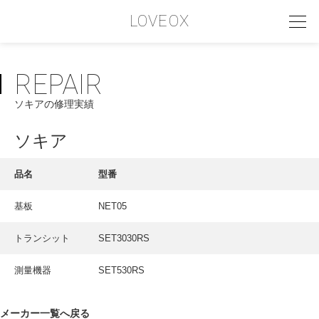
LOVEOX
REPAIR
PHILOSOPHY
ソキアの修理実績
フィロソフィー
COMPANY PROFILE
ソキア
会社情報
品名
型番
SERVICE
基板
NET05
サービス内容
トランシット
SET3030RS
INTERVIEW
お客様インタビュー
測量機器
SET530RS
RECRUIT
メーカー一覧へ戻る