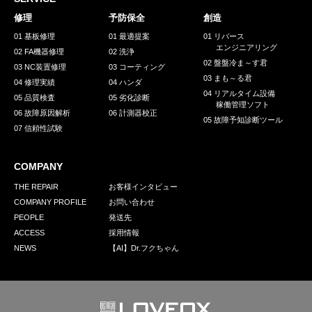
採用情報
修理
予防保全
創造
GREEN CHALLENGE
01 基板修理
01 最適提案
01 リバース
エンジニアリング
02 FA機器修理
02 洗浄
環境への取り組み
02 盤盤冷ま～す君
03 NC装置修理
03 コーティング
03 まも～る君
/
04 修理実績
04 ハンダ
お問い合わせ
発送先
04 リアルタイム設備
05 品質検査
05 劣化診断
稼働管理ソフト
06 故障原因解析
06 計測器校正
05 故障予知診断ツール
07 信頼性試験
COMPANY
THE REPAIR
お客様インタビュー
COMPANY PROFILE
お問い合わせ
PEOPLE
発送先
ACCESS
採用情報
NEWS
【AI】Dr.フクちゃん