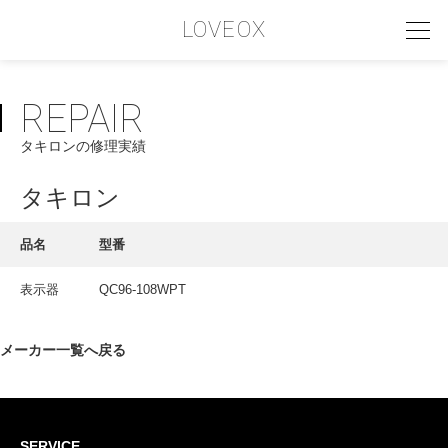
LOVEOX
REPAIR
PHILOSOPHY
タキロンの修理実績
フィロソフィー
COMPANY PROFILE
タキロン
会社情報
品名
型番
SERVICE
表示器
QC96-108WPT
サービス内容
INTERVIEW
メーカー一覧へ戻る
お客様インタビュー
RECRUIT
SERVICE