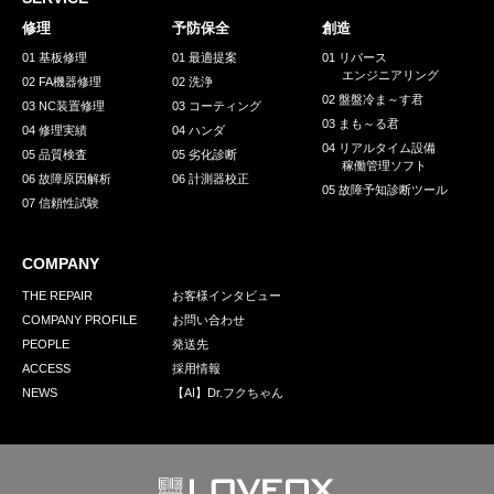
採用情報
修理
予防保全
創造
GREEN CHALLENGE
01 基板修理
01 最適提案
01 リバース
エンジニアリング
02 FA機器修理
02 洗浄
環境への取り組み
02 盤盤冷ま～す君
03 NC装置修理
03 コーティング
03 まも～る君
/
04 修理実績
04 ハンダ
お問い合わせ
発送先
04 リアルタイム設備
05 品質検査
05 劣化診断
稼働管理ソフト
06 故障原因解析
06 計測器校正
05 故障予知診断ツール
07 信頼性試験
COMPANY
THE REPAIR
お客様インタビュー
COMPANY PROFILE
お問い合わせ
PEOPLE
発送先
ACCESS
採用情報
NEWS
【AI】Dr.フクちゃん