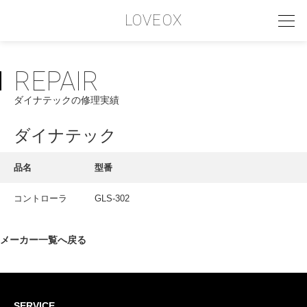
LOVEOX
REPAIR
PHILOSOPHY
ダイナテックの修理実績
フィロソフィー
COMPANY PROFILE
ダイナテック
会社情報
品名
型番
SERVICE
コントローラ
GLS-302
サービス内容
INTERVIEW
メーカー一覧へ戻る
お客様インタビュー
RECRUIT
SERVICE