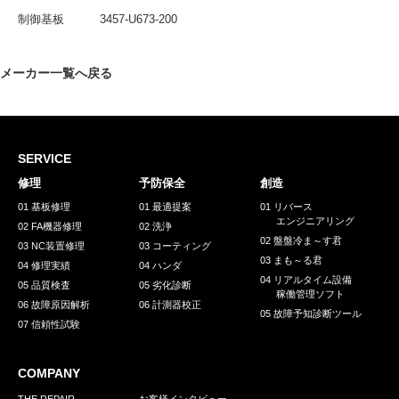
採用情報
制御基板
3457-U673-200
GREEN CHALLENGE
環境への取り組み
メーカー一覧へ戻る
/
お問い合わせ
発送先
SERVICE
修理
予防保全
創造
01 基板修理
01 最適提案
01 リバース
エンジニアリング
02 FA機器修理
02 洗浄
02 盤盤冷ま～す君
03 NC装置修理
03 コーティング
03 まも～る君
04 修理実績
04 ハンダ
04 リアルタイム設備
05 品質検査
05 劣化診断
稼働管理ソフト
06 故障原因解析
06 計測器校正
05 故障予知診断ツール
07 信頼性試験
COMPANY