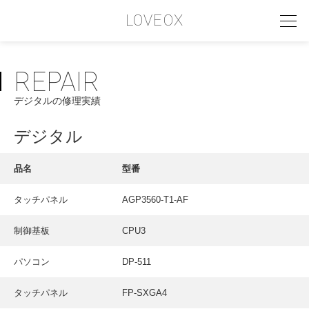
LOVEOX
REPAIR
PHILOSOPHY
デジタルの修理実績
フィロソフィー
COMPANY PROFILE
デジタル
会社情報
品名
型番
SERVICE
タッチパネル
AGP3560-T1-AF
サービス内容
制御基板
CPU3
INTERVIEW
お客様インタビュー
パソコン
DP-511
RECRUIT
タッチパネル
FP-SXGA4