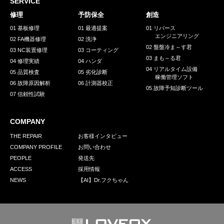
SERVICE
修理
予防保全
創造
01 基板修理
01 最適提案
01 リバース
エンジニアリング
02 FA機器修理
02 洗浄
02 盤盤冷ま～す君
03 NC装置修理
03 コーティング
03 まも～る君
04 修理実績
04 ハンダ
04 リアルタイム設備
05 品質検査
05 劣化診断
稼働管理ソフト
06 故障原因解析
06 計測器校正
05 故障予知診断ツール
07 信頼性試験
COMPANY
THE REPAIR
お客様インタビュー
COMPANY PROFILE
お問い合わせ
PEOPLE
発送先
ACCESS
採用情報
NEWS
【AI】Dr.フクちゃん