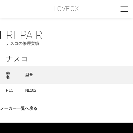
LOVEOX
REPAIR
PHILOSOPHY
ナスコの修理実績
フィロソフィー
COMPANY PROFILE
ナスコ
会社情報
品
型番
名
SERVICE
サービス内容
PLC
NL102
INTERVIEW
メーカー一覧へ戻る
お客様インタビュー
RECRUIT