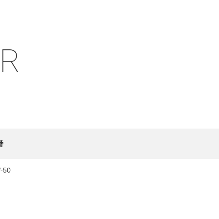
IR
HY
送先
番
-50