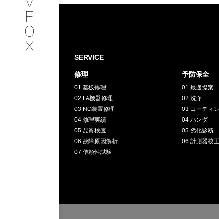
V
SERVICE
E
O
サービス内容
X
INTERVIEW
SERVICE
修理
予防保全
お客様インタビュー
01 基板修理
01 最適提案
02 FA機器修理
02 洗浄
RECRUIT
03 NC装置修理
03 コーティ
04 修理実績
04 ハンダ
05 品質検査
05 劣化診断
採用情報
06 故障原因解析
06 計測器校
07 信頼性試験
GREEN
CHALLENG