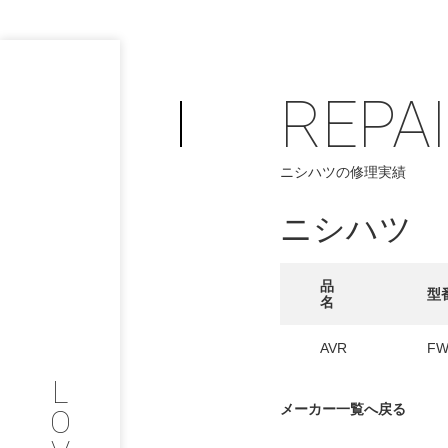
REPA
PHILOSOP
ニシハツの修理実績
/
お問い合わせ
発
ニシハツ
フィロソフィー
COMPANY
品
型
名
PROFILE
AVR
FW
L
会社情報
メーカー一覧へ戻る
O