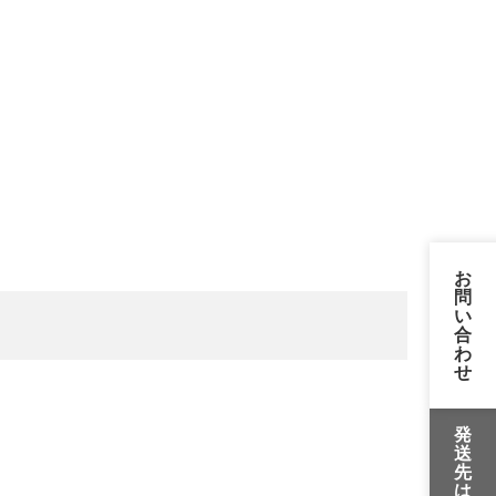
お
問
い
合
わ
せ
発
送
先
は