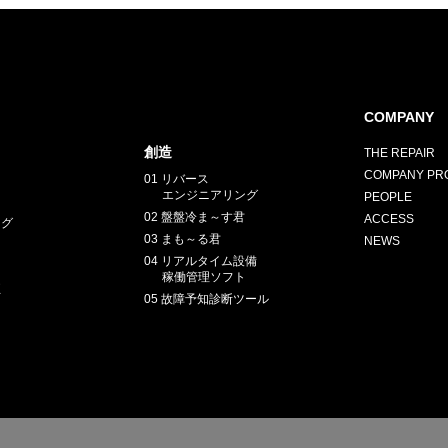
COMPANY
創造
THE REPAIR
COMPANY PRO
01 リバース
エンジニアリング
PEOPLE
02 盤盤冷ま～す君
ACCESS
ング
03 まも～る君
NEWS
04 リアルタイム設備
稼働管理ソフト
正
05 故障予知診断ツール
E