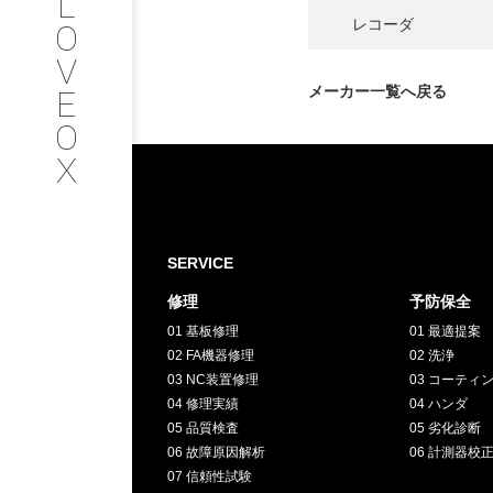
L
会社情報
レコーダ
O
V
SERVICE
メーカー一覧へ戻る
E
O
サービス内容
X
INTERVIEW
お客様インタビュー
SERVICE
修理
予防保全
RECRUIT
01 基板修理
01 最適提案
02 FA機器修理
02 洗浄
採用情報
03 NC装置修理
03 コーティ
04 修理実績
04 ハンダ
05 品質検査
05 劣化診断
GREEN
06 故障原因解析
06 計測器校
07 信頼性試験