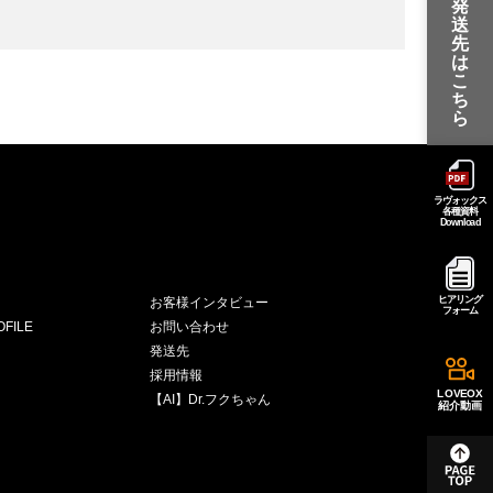
発
送
先
は
こ
ち
ら
ラヴォックス
各種資料
Download
ヒアリング
お客様インタビュー
フォーム
FILE
お問い合わせ
発送先
採用情報
LOVEOX
【AI】Dr.フクちゃん
紹介動画