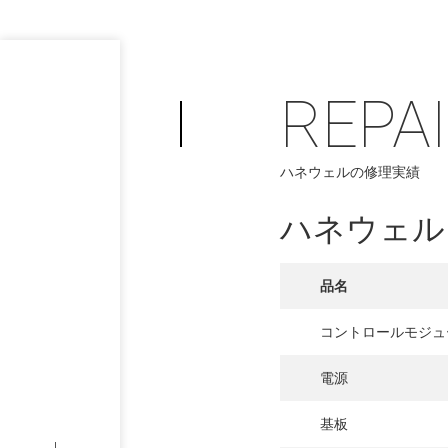
REPA
ハネウェルの修理実績
ハネウェル
PHILOSOP
/
お問い合わせ
発
品名
フィロソフィー
コントロールモジュ
COMPANY
電源
PROFILE
基板