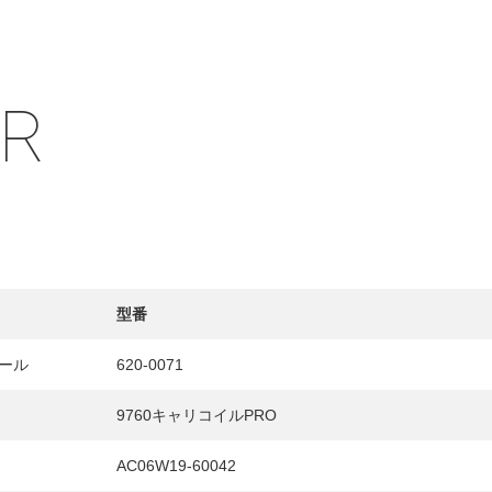
IR
HY
送先
型番
ール
620-0071
9760キャリコイルPRO
AC06W19-60042