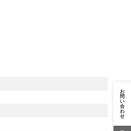
お
問
い
合
わ
せ