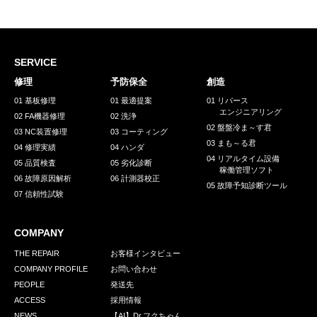
採用情報
GREEN CHALLENGE
環境への取り組み
SERVICE
修理
予防保全
創造
/
お問い合わせ
発送先
01 基板修理
01 最適提案
01 リバース
エンジニアリング
02 FA機器修理
02 洗浄
02 盤盤冷ま～す君
03 NC装置修理
03 コーティング
03 まも～る君
04 修理実績
04 ハンダ
04 リアルタイム設備
05 品質検査
05 劣化診断
稼働管理ソフト
06 故障原因解析
06 計測器校正
05 故障予知診断ツール
07 信頼性試験
COMPANY
THE REPAIR
お客様インタビュー
COMPANY PROFILE
お問い合わせ
PEOPLE
発送先
ACCESS
採用情報
NEWS
【AI】Dr.フクちゃん