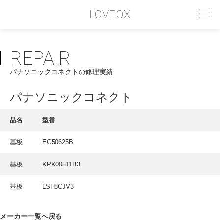
LOVEOX
REPAIR
PHILOSOPHY
パナソニックコネクトの修理実績
フィロソフィー
COMPANY PROFILE
パナソニックコネクト
会社情報
品名
型番
SERVICE
基板
EG50625B
サービス内容
基板
KPK00511B3
INTERVIEW
お客様インタビュー
基板
LSH8CJV3
RECRUIT
メーカー一覧へ戻る