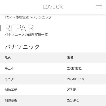
LOVEOX
TOP
修理実績
パナソニック
REPAIR
PHILOSOPHY
パナソニックの修理実績一覧
フィロソフィー
COMPANY PROFILE
パナソニック
会社情報
品名
型番
SERVICE
モニタ
230BTB31
サービス内容
モニタ
240AKB31N
INTERVIEW
お客様インタビュー
制御基板
2Z34P-1
RECRUIT
制御基板
2Z35P-1