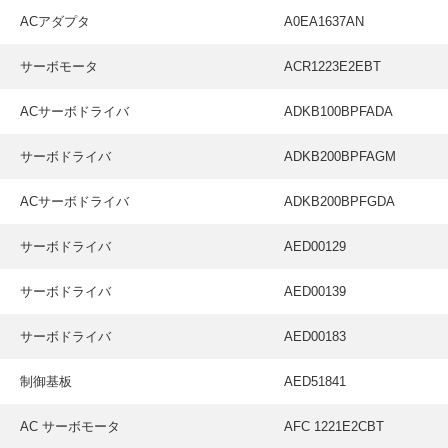
採用情報
ACアダプタ
A0EA1637AN
GREEN CHALLENGE
サーボモータ
ACR1223E2EBT
環境への取り組み
ACサーボドライバ
ADKB100BPFADA
/
お問い合わせ
発送先
サーボドライバ
ADKB200BPFAGM
ACサーボドライバ
ADKB200BPFGDA
サーボドライバ
AED00129
サーボドライバ
AED00139
サーボドライバ
AED00183
制御基板
AED51841
AC サーボモータ
AFC 1221E2CBT