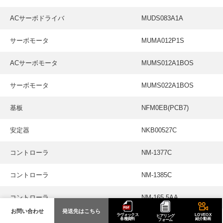
ACサーボドライバ
MUDS083A1A
サーボモータ
MUMA012P1S
ACサーボモータ
MUMS012A1BOS
サーボモータ
MUMS022A1BOS
基板
NFM0EB(PCB7)
安定器
NKB00527C
コントローラ
NM-1377C
コントローラ
NM-1385C
コントローラ
NM-165 5AA
お問い合わせ
発送先はこちら
ラヴォックス
LOVEOX
ヒアリング
電源
NP-200E-2
各種資料
紹介動画
フォーム