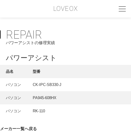
LOVEOX
REPAIR
PHILOSOPHY
パワーアシストの修理実績
フィロソフィー
COMPANY PROFILE
パワーアシスト
会社情報
品名
型番
SERVICE
パソコン
CK-IPC-SB330-J
サービス内容
パソコン
PA945-608HX
INTERVIEW
お客様インタビュー
パソコン
RK-110
RECRUIT
メーカー一覧へ戻る