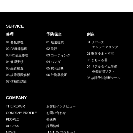
採用情報
GREEN CHALLENGE
環境への取り組み
SERVICE
修理
予防保全
創造
/
お問い合わせ
発送先
01 基板修理
01 最適提案
01 リバース
エンジニアリング
02 FA機器修理
02 洗浄
02 盤盤冷ま～す君
03 NC装置修理
03 コーティング
03 まも～る君
04 修理実績
04 ハンダ
04 リアルタイム設備
05 品質検査
05 劣化診断
稼働管理ソフト
06 故障原因解析
06 計測器校正
05 故障予知診断ツール
07 信頼性試験
COMPANY
THE REPAIR
お客様インタビュー
COMPANY PROFILE
お問い合わせ
PEOPLE
発送先
ACCESS
採用情報
NEWS
【AI】Dr.フクちゃん