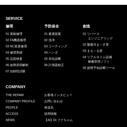
SERVICE
修理
予防保全
創造
01 基板修理
01 最適提案
01 リバース
エンジニアリング
02 FA機器修理
02 洗浄
02 盤盤冷ま～す君
03 NC装置修理
03 コーティング
03 まも～る君
04 修理実績
04 ハンダ
04 リアルタイム設備
05 品質検査
05 劣化診断
稼働管理ソフト
06 故障原因解析
06 計測器校正
05 故障予知診断ツール
07 信頼性試験
COMPANY
THE REPAIR
お客様インタビュー
COMPANY PROFILE
お問い合わせ
PEOPLE
発送先
ACCESS
採用情報
NEWS
【AI】Dr.フクちゃん