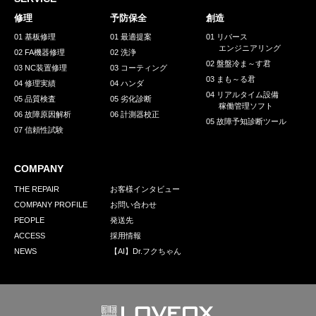
採用情報
修理
予防保全
創造
GREEN CHALLENGE
01 基板修理
01 最適提案
01 リバース
エンジニアリング
02 FA機器修理
02 洗浄
環境への取り組み
02 盤盤冷ま～す君
03 NC装置修理
03 コーティング
03 まも～る君
/
04 修理実績
04 ハンダ
お問い合わせ
発送先
04 リアルタイム設備
05 品質検査
05 劣化診断
稼働管理ソフト
06 故障原因解析
06 計測器校正
05 故障予知診断ツール
07 信頼性試験
COMPANY
THE REPAIR
お客様インタビュー
COMPANY PROFILE
お問い合わせ
PEOPLE
発送先
ACCESS
採用情報
NEWS
【AI】Dr.フクちゃん