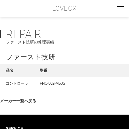
LOVEOX
REPAIR
PHILOSOPHY
ファースト技研の修理実績
フィロソフィー
COMPANY PROFILE
ファースト技研
会社情報
品名
型番
SERVICE
コントローラ
FNC-802-M50S
サービス内容
INTERVIEW
メーカー一覧へ戻る
お客様インタビュー
RECRUIT
SERVICE