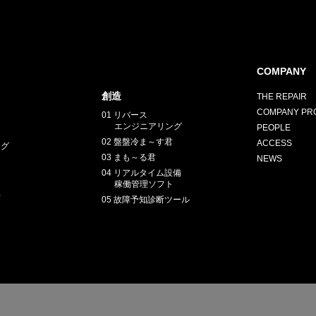
COMPANY
創造
THE REPAIR
COMPANY PRO
01 リバース
エンジニアリング
PEOPLE
02 盤盤冷ま～す君
ACCESS
ング
03 まも～る君
NEWS
04 リアルタイム設備
稼働管理ソフト
正
05 故障予知診断ツール
E