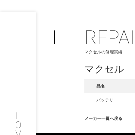
REPA
PHILOSOP
/
マクセルの修理実績
お問い合わせ
発
マクセル
フィロソフィー
COMPANY
品名
PROFILE
バッテリ
L
会社情報
メーカー一覧へ戻る
O
V