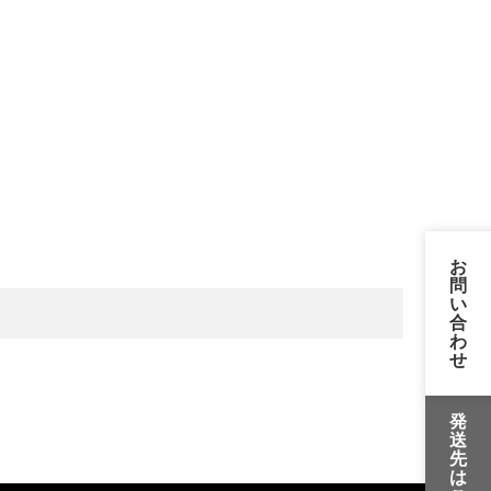
お
問
い
合
わ
せ
発
送
先
は