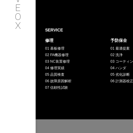
SERVICE
E
O
サービス内容
X
SERVICE
INTERVIEW
修理
予防保全
01 基板修理
01 最適提案
お客様インタビュー
02 FA機器修理
02 洗浄
03 NC装置修理
03 コーティ
RECRUIT
04 修理実績
04 ハンダ
05 品質検査
05 劣化診断
06 故障原因解析
06 計測器校
採用情報
07 信頼性試験
GREEN
CHALLENG
環境への取り組み