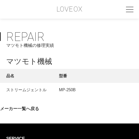
LOVEOX
REPAIR
PHILOSOPHY
マツモト機械の修理実績
フィロソフィー
COMPANY PROFILE
マツモト機械
会社情報
品名
型番
SERVICE
ストリームジェントル
MP-250B
サービス内容
INTERVIEW
メーカー一覧へ戻る
お客様インタビュー
RECRUIT
SERVICE