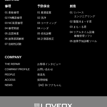
採用情報
修理
予防保全
創造
GREEN CHALLENGE
01 基板修理
01 最適提案
01 リバース
エンジニアリング
02 FA機器修理
02 洗浄
環境への取り組み
02 盤盤冷ま～す君
03 NC装置修理
03 コーティング
03 まも～る君
/
04 修理実績
04 ハンダ
お問い合わせ
発送先
04 リアルタイム設備
05 品質検査
05 劣化診断
稼働管理ソフト
06 故障原因解析
06 計測器校正
05 故障予知診断ツール
07 信頼性試験
COMPANY
THE REPAIR
お客様インタビュー
COMPANY PROFILE
お問い合わせ
PEOPLE
発送先
ACCESS
採用情報
NEWS
【AI】Dr.フクちゃん