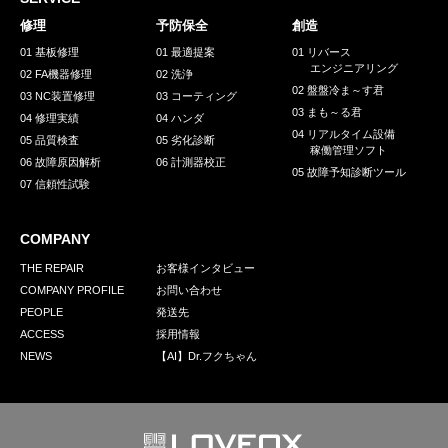
採用情報
修理
予防保全
創造
GREEN CHALLENGE
01 基板修理
01 最適提案
01 リバース
エンジニアリング
02 FA機器修理
02 洗浄
環境への取り組み
02 盤盤冷ま～す君
03 NC装置修理
03 コーティング
03 まも～る君
/
04 修理実績
04 ハンダ
お問い合わせ
発送先
04 リアルタイム設備
05 品質検査
05 劣化診断
稼働管理ソフト
06 故障原因解析
06 計測器校正
05 故障予知診断ツール
07 信頼性試験
COMPANY
THE REPAIR
お客様インタビュー
COMPANY PROFILE
お問い合わせ
PEOPLE
発送先
ACCESS
採用情報
NEWS
【AI】Dr.フクちゃん