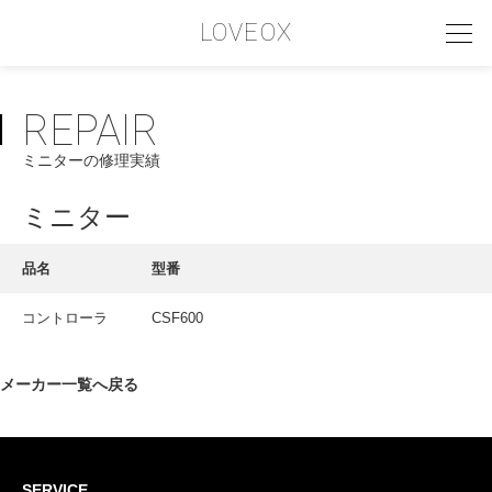
LOVEOX
REPAIR
PHILOSOPHY
ミニターの修理実績
フィロソフィー
COMPANY PROFILE
ミニター
会社情報
品名
型番
SERVICE
コントローラ
CSF600
サービス内容
INTERVIEW
メーカー一覧へ戻る
お客様インタビュー
RECRUIT
SERVICE