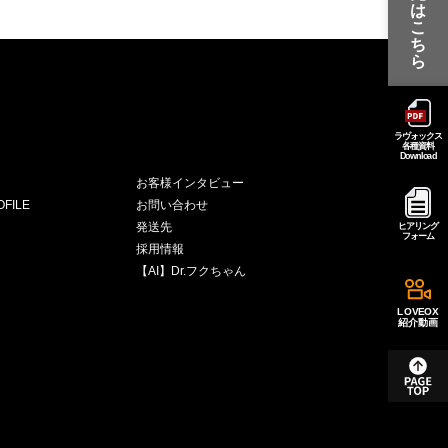
は
こ
ち
ら
ラヴォックス
各種資料
Download
お客様インタビュー
FILE
お問い合わせ
発送先
ヒアリング
フォーム
採用情報
【AI】Dr.フクちゃん
LOVEOX
紹介動画