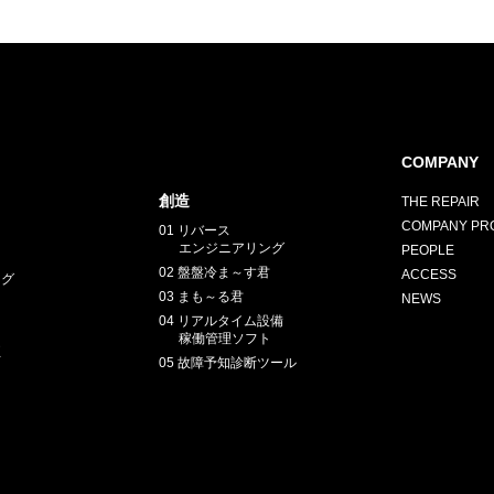
COMPANY
創造
THE REPAIR
COMPANY PRO
01 リバース
エンジニアリング
PEOPLE
02 盤盤冷ま～す君
ACCESS
ング
03 まも～る君
NEWS
04 リアルタイム設備
稼働管理ソフト
正
05 故障予知診断ツール
E