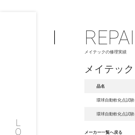
REPA
メイテックの修理実績
PHILOSOP
/
お問い合わせ
発
メイテック
フィロソフィー
品名
COMPANY
環球自動軟化点試験
PROFILE
環球自動軟化点試験
L
会社情報
O
メーカー一覧へ戻る