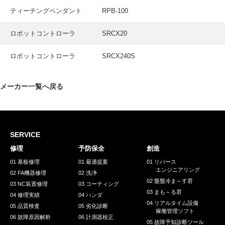
採用情報
ティーチングペンダント
RPB-100
GREEN CHALLENGE
ロボットコントローラ
SRCX20
環境への取り組み
ロボットコントローラ
SRCX240S
/
お問い合わせ
発送先
メーカー一覧へ戻る
SERVICE
修理
予防保全
創造
01 基板修理
01 最適提案
01 リバース
エンジニアリング
02 FA機器修理
02 洗浄
02 盤盤冷ま～す君
03 NC装置修理
03 コーティング
03 まも～る君
04 修理実績
04 ハンダ
04 リアルタイム設備
05 品質検査
05 劣化診断
稼働管理ソフト
06 故障原因解析
06 計測器校正
05 故障予知診断ツール