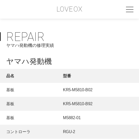
LOVEOX
REPAIR
PHILOSOPHY
ヤマハ発動機の修理実績
フィロソフィー
COMPANY PROFILE
ヤマハ発動機
会社情報
品名
型番
SERVICE
基板
KR5-M5810-B02
サービス内容
基板
KR5-M5810-B92
INTERVIEW
お客様インタビュー
基板
M5882-01
RECRUIT
コントローラ
RGU-2