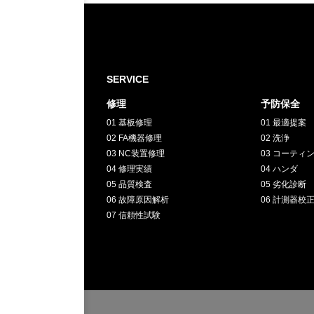
RECRUIT
採用情報
GREEN
SERVICE
修理
予防保全
CHALLENG
01 基板修理
01 最適提案
02 FA機器修理
02 洗浄
03 NC装置修理
03 コーティ
環境への取り組み
04 修理実績
04 ハンダ
05 品質検査
05 劣化診断
06 故障原因解析
06 計測器校
07 信頼性試験