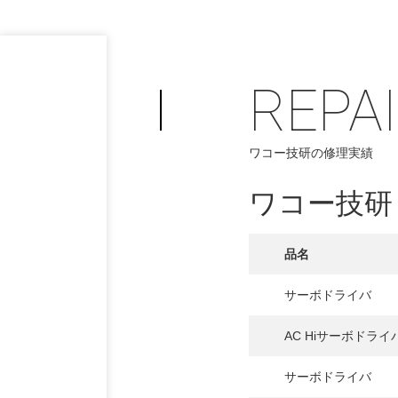
REPA
ワコー技研の修理実績
ワコー技研
品名
サーボドライバ
AC Hiサーボドライ
PHILOSOP
/
お問い合わせ
発
サーボドライバ