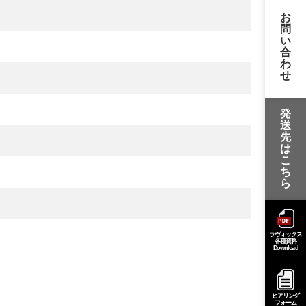
お
問
い
合
わ
せ
発
送
先
は
こ
ち
ら
ラヴォックス
各種資料
Download
ヒアリング
フォーム