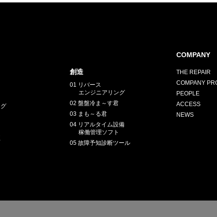
COMPANY
創造
THE REPAIR
E
COMPANY PRO
01 リバース
エンジニアリング
PEOPLE
02 盤盤冷ま～す君
ACCESS
ング
03 まも～る君
NEWS
04 リアルタイム設備
稼働管理ソフト
正
05 故障予知診断ツール